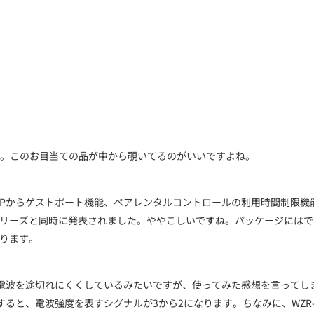
。このお目当ての品が中から覗いてるのがいいですよね。
533DHPからゲストポート機能、ペアレンタルコントロールの利用時間制
」シリーズと同時に発表されました。ややこしいですね。パッケージにはでか
かります。
電波を途切れにくくしているみたいですが、使ってみた感想を言ってし
と、電波強度を表すシグナルが3から2になります。ちなみに、WZR-17