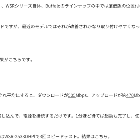
そらく、WSRシリーズ自体、Buffaloのラインナップの中では廉価版の
ドですが、最近のモデルではそれが改善されかなり取り付けやすくなっ
結果がこちらです。
それぞれ平均にすると、ダウンロードが
505
Mbps、アップロードが約
470
M
を差し込んで、電源を接続するだけです。1分ほど待てば起動も完了し、
SR-2533DHPlで3回スピードテスト。結果はこちら。