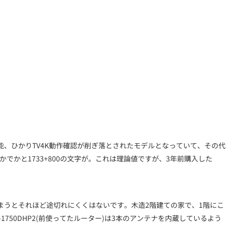
限機能、ひかりTV4K動作確認が削ぎ落とされたモデルとなっていて、その代
でかと1733+800の文字が。これは理論値ですが、3年前購入した
まうとそれほど途切れにくくはないです。木造2階建ての家で、1階にこ
50DHP2(前使ってたルーター)は3本のアンテナを内蔵しているよう