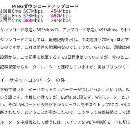
PING
ダウンロード
アップロード
1回目
6ms
567Mbps
454Mbps
2回目
6ms
578Mbps
457
Mbps
3回目
5ms
583
Mbps
394Mbps
ダウンロード最速が583Mbpsで、アップロード最速が457Mbps。
ダウンロードに関しては、最速記録を出し、平均速度も70Mbpsほ
るのですが、これは誤差の範囲内なのでしょうか。ちなみに、回線はNURO
設置から、この記事を執筆するまで3日程度使っていますが、今のとこ
記事冒頭からルータールーターと連呼していますが、実はブリッジモー
イーサネットコンバーターの件
冒頭で書いた「イーサネットコンバーターが欲しかった」という話。WSR-
いう話です。小難しい話ですが、Buffaloに限らず、Wi-Fiルー
い、そのLANポートから伸びるLANケーブルをデスクトップPCのL
断されたり、ということが多かったので、こうやって有線接続として認
ルーターを中継機として使うには、スイッチをWB(中継機)モードに切り