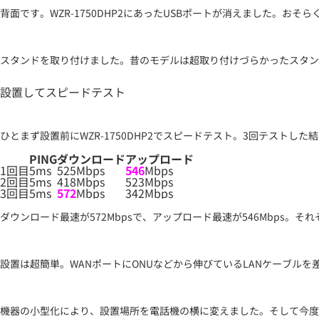
背面です。WZR-1750DHP2にあったUSBポートが消えました。お
スタンドを取り付けました。昔のモデルは超取り付けづらかったスタン
設置してスピードテスト
ひとまず設置前にWZR-1750DHP2でスピードテスト。3回テストした
PING
ダウンロード
アップロード
1回目
5ms
525Mbps
546
Mbps
2回目
5ms
418Mbps
523Mbps
3回目
5ms
572
Mbps
342Mbps
ダウンロード最速が572Mbpsで、アップロード最速が546Mbps。
設置は超簡単。WANポートにONUなどから伸びているLANケーブル
機器の小型化により、設置場所を電話機の横に変えました。そして今度はW