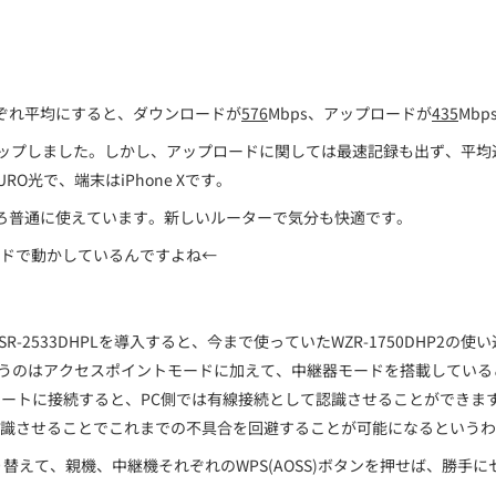
それぞれ平均にすると、ダウンロードが
576
Mbps、アップロードが
435
Mb
どアップしました。しかし、アップロードに関しては最速記録も出ず、平
光で、端末はiPhone Xです。
ろ普通に使えています。新しいルーターで気分も快適です。
ドで動かしているんですよね←
2533DHPLを導入すると、今まで使っていたWZR-1750DHP2
ターというのはアクセスポイントモードに加えて、中継器モードを搭載して
ANポートに接続すると、PC側では有線接続として認識させることができ
識させることでこれまでの不具合を回避することが可能になるというわ
替えて、親機、中継機それぞれのWPS(AOSS)ボタンを押せば、勝手