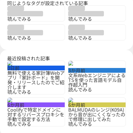
同じようなタグが設定されている記事
読んでみる
読んでみる
読んでみる
読んでみる
最近投稿された記事
0日前
3か月前
無料で使える家計簿Webア
文系Webエンジニアによる
プリ「家計ボード」を開
TSを使った言語モデル自
発・リリースしたのでご紹
作超入門
介します
読んでみる
読んでみる
6か月前
6か月前
Coolifyで特定ドメインに
BALMUDAのレンジ(K09A)
対するリバースプロキシを
から音が出にくくなったの
手動で設定する方法
で修理に出してみた
読んでみる
読んでみる