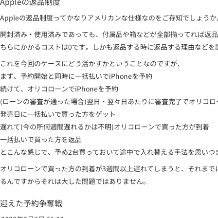
Appleの返品制度
Appleの返品制度ってかなりアメリカンな仕様なのをご存知でしょうか
開封済み・使用済みであっても、付属品や箱などが全部揃ってれば返品を
ちらにかかるコストは0です。しかも返品する時に返品する理由などを
これを今回のケースにどう活かすかということなのですが、
まず、予約開始と同時に一括払いでiPhoneを予約
続けて、オリコローンでiPhoneを予約
(ローンの審査が通った場合)翌日・翌々日あたりに審査完了でオリコ
発売日に一括払いで買った方をゲット
遅れて(今の所何週間遅れるかは不明)オリコローンで買った方が到着
一括払いで買った方を返品
とこんな感じで、予め2台買っておいて途中で入れ替える手法を思いつ
オリコローンで買った方の到着が3週間以上遅れてしまうと、それまでに
るんですからそれは大した問題ではありません。
迎えた予約争奪戦