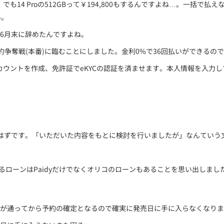
。でも14 Proの512GBって￥194,800もするんですよね…。一
い。
6月末に辞めたんですよね。
約争奪戦(本番)に臨むことにしました。金利0%で36回払いができるの
yアカウントを作成、免許証でeKYCの認証を済ませます。本人情報を入力
はずです。「いただいた内容をもとに検討を行いましたが」なんていう
るローンはPaidyだけでなくオリコのローンもあることを思い出しまし
が通ってから予約の確定となるので確実に発売日に手に入らなくなりま