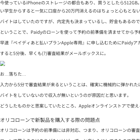
今使っているiPhoneのストレージの都合もあり、買うとしたら512GB
い学生からすると一気に口座から20万円消えるのはちょっと心もとな
バイトはしていたのですが、内定先も決まっているし、貯金もあるので
ということで、Paidyのローンを使って予約の前準備を済ませてから予
早速『ペイディあと払いプランApple専用』に申し込むためにPaid
すると5分後、早くも(?)審査結果がメールボックスに。
お…落ちた…
入力から5分で審査結果が来るということは、確実に機械的に弾かれた
バイトをしていないので収入が無いというのが原因だと思います。
どうしたものかと思案していたところ、Appleオンラインストアで使え
オリコローンで新製品を購入する際の問題点
オリコローンは予約の前準備には非対応、つまり、オリコローンの審査