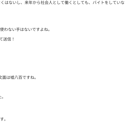
括で払えなくはないし、来年から社会人として働くとしても、バイトをしていな
で使わない手はないですよね。
して送信！
文面は嘘八百ですね。
た。
す。